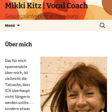
Zum
Mikki Kitz | Vocal Coach
Inhalt
Gesangsunterricht in Hamburg
springen
Suchen
Menü
nach:
Über mich
Das für mich
spannendste
über mich, ist
vielleicht die
Tatsache, dass
ICH überhaupt
nicht Sängerin
werden sollte…
sondern etwas